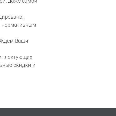
бой, даже самой
цировано,
м нормативным
! Ждем Ваши
комплектующих
льные скидки и