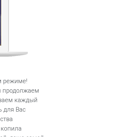
м режиме!
ы продолжаем
ываем каждый
 для Вас
ства
акопила