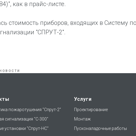
4)", как в прайс-листе.
сь стоимость приборов, входящих в Систему п
гнализации "СПРУТ-2".
НОВОСТИ
кты
Услуги
ика пожаротушения "Спрут-2"
Проектирование
я сигнализация "С-300"
Монтаж
е установки "Спрут-НС"
Пусконаладочные работы