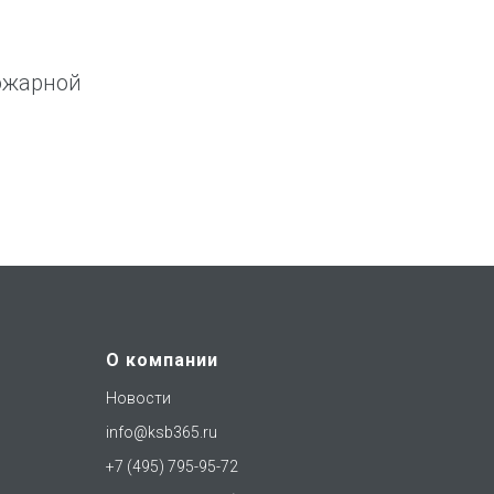
ожарной
О компании
Новости
info@ksb365.ru
+7 (495) 795-95-72