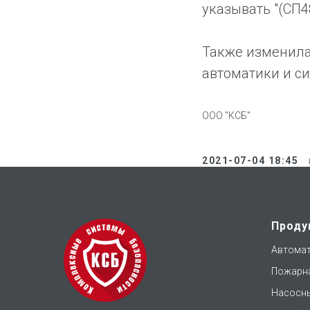
указывать "(СП48
Также изменила
автоматики и си
ООО "КСБ"
2021-07-04 18:45
Проду
Автомат
Пожарна
Насосны