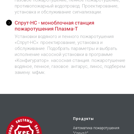
противопожарный водопровод. Проектирование,
установка и обслуживание сигнализации.
Спрут-НС - моноблочная станция
пожаротушения Плазма-Т
Установки водяного и пенного пожаротушения
«Спрут-НС»: проектирование, установка и
обслуживание. Подобрать параметры и выбрать
исполнение насосной установки в программе
«Конфигуратор». насосная станция. пожаротушение
водяное, пенное, газовое. антарус, линос, подберем
замену. мфмк.
Продукты
Автоматика пожаротушения
"Спрут-2"