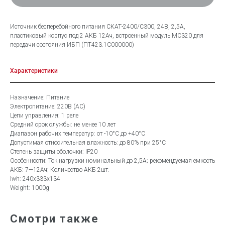
Источник бесперебойного питания СКАТ-2400/С300, 24В, 2,5А,
пластиковый корпус под 2 АКБ 12Ач, встроенный модуль МС320 для
передачи состояния ИБП (ПТ423.1С000000)
Характеристики
Назначение: Питание
Электропитание: 220В (АС)
Цепи управления: 1 реле
Средний срок службы: не менее 10 лет
Диапазон рабочих температур: от -10°C до +40°C
Допустимая относительная влажность: до 80% при 25°C
Степень защиты оболочки: IP20
Особенности: Ток нагрузки номинальный до 2,5А; рекомендуемая емкость
АКБ: 7—12Ач; Количество АКБ 2шт.
lwh: 240x333x134
Weight: 1000g
Смотри также