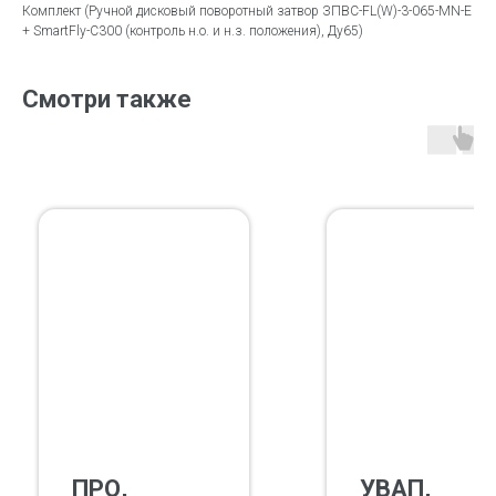
Комплект (Ручной дисковый поворотный затвор ЗПВС-FL(W)-3-065-MN-E
+ SmartFly-С300 (контроль н.о. и н.з. положения), Ду65)
Смотри также
ПРО,
УВАП,